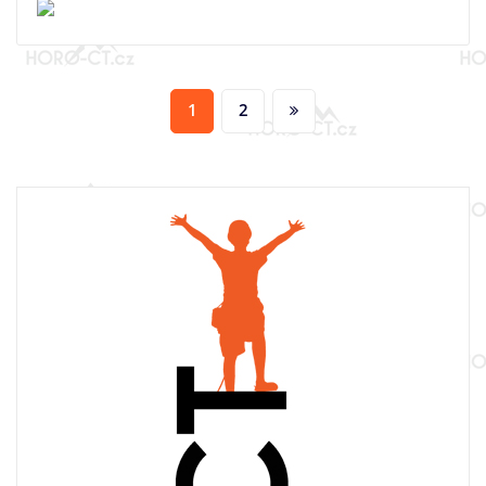
Navigace
1
2
pro
příspěvky