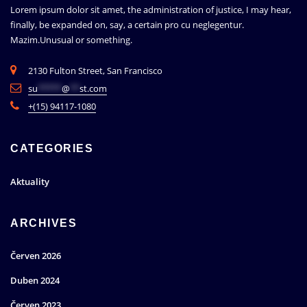
Lorem ipsum dolor sit amet, the administration of justice, I may hear,
finally, be expanded on, say, a certain pro cu neglegentur.
Mazim.Unusual or something.
2130 Fulton Street, San Francisco
su
*****
@
**
st.com
+(15) 94117-1080
CATEGORIES
Aktuality
ARCHIVES
Červen 2026
Duben 2024
Červen 2023