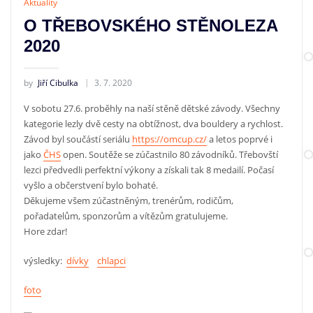
Aktuality
O TŘEBOVSKÉHO STĚNOLEZA
2020
by
Jiří Cibulka
3. 7. 2020
V sobotu 27.6. proběhly na naší stěně dětské závody. Všechny
kategorie lezly dvě cesty na obtížnost, dva bouldery a rychlost.
Závod byl součástí seriálu
https://omcup.cz/
a letos poprvé i
jako
ČHS
open. Soutěže se zúčastnilo 80 závodníků. Třebovští
lezci předvedli perfektní výkony a získali tak 8 medailí. Počasí
vyšlo a občerstvení bylo bohaté.
Děkujeme všem zúčastněným, trenérům, rodičům,
pořadatelům, sponzorům a vítězům gratulujeme.
Hore zdar!
výsledky:
dívky
chlapci
foto